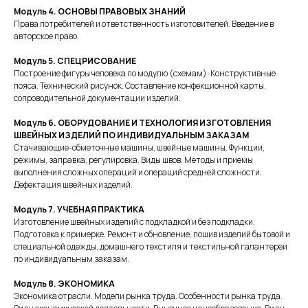
Модуль 4. ОСНОВЫ ПРАВОВЫХ ЗНАНИЙ
Права потребителей и ответственность изготовителей. Введение в
авторское право.
С вами свяжется Юлия Щетинина,
Модуль 5. СПЕЦРИСОВАНИЕ
руководитель Zofklekalo
Построение фигуры человека по модулю (схемам). Конструктивные
пояса. Технический рисунок. Составление конфекционной карты,
Консультация по
сопроводительной документации изделий.
выбору курса
Модуль 6. ОБОРУДОВАНИЕ И ТЕХНОЛОГИЯ ИЗГОТОВЛЕНИЯ
ШВЕЙНЫХ ИЗДЕЛИЙ ПО ИНДИВИДУАЛЬНЫМ ЗАКАЗАМ
В нашем учебном центре много
Стачивающие-обметочные машины, швейные машины. Функции,
режимы, заправка, регулировка. Виды швов. Методы и приемы
курсов и учебных материалов, в них
выполнения сложных операций и операций средней сложности.
легко запутаться новичку.
Дефектация швейных изделий.
Оставьте заявку на бесплатную
консультацию и мы поможем
Модуль 7. УЧЕБНАЯ ПРАКТИКА
сделать правильный выбор.
Изготовление швейных изделий с подкладкой и без подкладки.
Подготовка к примерке. Ремонт и обновление, пошив изделий бытовой и
специальной одежды, домашнего текстиля и текстильной галантереи
Мы позвоним вам и обсудим:
чем
по индивидуальным заказам.
курсы отличаются друг от друга и
какой курс подойдёт именно вам, с
Модуль 8. ЭКОНОМИКА
учётом вашего опыта и интересов.
Экономика отрасли. Модели рынка труда. Особенности рынка труда.