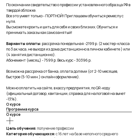
По окончании свидетельство о профессии установленного образца РФ в
твердой обложке.
Все это умеет только - ПОРТНОЙ! Приглашаем обучиться ремеслу с
нуля.
Вы сможете кроить и шить для себя и своих близких. Обучиться и
принимать заказы как самозанятый!
Варианты оплаты:
рассрочка понедельная -2199 р. (2 мастер-класса
по 3 ак.часа, не выходя из дома дистанционно в личном кабинете ) или
(4 занятия дистанционно).
Абонемент (месяц) - 7599 р. Весь курс - 30396 р.
Возможна рассрочка от банка, оплата долями (от 2-10 месяцев,
быстрое (5-10 мин.) онлайн оформление).
Можно оплатить на сайте, в кассу предприятия, по QR-коду
(официальный договор, квитанции, справка для налоговой на вычет
-13%).
О курсе
Программа курса
О курсе
Цель обучения:
получение профессии
Категория обучающихся:
с 16 лет на базе неполного среднего