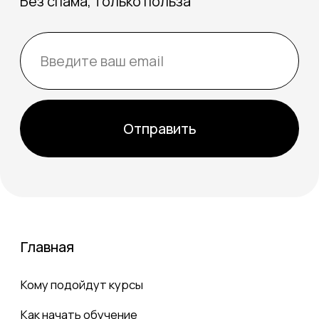
размещенные на сайте www.zofklekalo.ru, являются
авторскими и принадлежат ИП «Щетинина Ю. В.».
Информация и товары предоставляются
покупателям для личного использования.
Перепродажа выкроек и мастер-классов
запрещена и преследуется по закону. Публичное
размещение товаров и ссылок на скачивание
товаров — в сети Интернет, социальных сетях и
масс-медиа — является нарушением и влечет за
собой наказание в соответствии с действующим
законодательством. При копировании текстовой
информации активная ссылка на сайт
www.zofklekalo.ru обязательна. Каждое
копирование с сайта www.zofklekalo.ru
отслеживается.
ИП Щетинина Юлия Владимировна
ОГРНИП 304222327800140
ИНН 222309330790