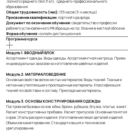
,полного среднего (9кл,11 кл) , среднего-профессионального
образования.
Общая трудоемкость (час):
135 часов (3-4 месяца)
Присвоение квалификации:
портной 4 разряда
Документ по окончании обучения:
свидетельство о профессии
рабочего установленного РФ образца на гос. бланке в жесткой обложке.
Форма обучения :
онлайн
дистанционная.
Программа курса
Модуль 1. ВВОДНЫЙ БЛОК
Ассортимент одежды. Виды одежды. Ассортиментная матрица. Прием
индивидуальных заказов на изготовление швейных изделий.
Модуль 2. МАТЕРИАЛОВЕДЕНИЕ
Основные свойства волокнистых материалов. Виды тканей. Тканые и
нетканые утепляющие и прокладочные материалы. Классификация
тканей по свойствам и составу. Прикладные материалы.
Модуль 3. ОСНОВЫ КОНСТРУИРОВАНИЯ ОДЕЖДЫ
Построение базовых основ: юбка, брюки, рубашка, блузка, платье, жакет.
Расчет конструктивных прибавок. Расчет припусков. Основные понятия
о крое. Этапы раскроя изделия. Изготовление лекал деталей изделий.
Объемное макетирование. Стандартизация и техническое
урегулирование.