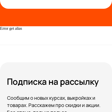
ВКонтакте
Telegram
WhatsApp
Error get alias
Оферта
Оплата и доставка
Политика конфиденциальности
Авторские права на все материалы и
фото размещаемые на сайте защищены
Copyright © Щетинина Ю. В., 2006-
year
УЦ ДО "ZOFKLEKALO" ИП Щетинина Ю.В.
лицензия № Л035-01260-22/01597059
выдана Министерством образования и
науки
Все документы, мультимедиа и тексты,