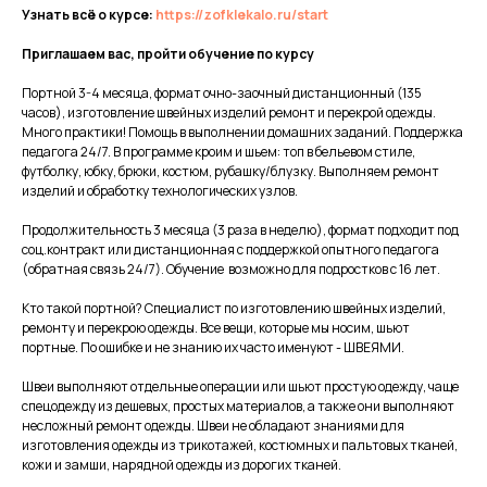
Узнать всё о курсе:
https://zofklekalo.ru/start
Приглашаем вас, пройти обучение по курсу
Портной 3-4 месяца, формат очно-заочный дистанционный (135
часов), изготовление швейных изделий ремонт и перекрой одежды.
Много практики! Помощь в выполнении домашних заданий. Поддержка
педагога 24/7. В программе кроим и шьем: топ в бельевом стиле,
футболку, юбку, брюки, костюм, рубашку/блузку. Выполняем ремонт
изделий и обработку технологических узлов.
Продолжительность 3 месяца (3 раза в неделю), формат подходит под
соц.контракт или дистанционная с поддержкой опытного педагога
(обратная связь 24/7). Обучение возможно для подростков с 16 лет.
Кто такой портной? Специалист по изготовлению швейных изделий,
ремонту и перекрою одежды. Все вещи, которые мы носим, шьют
портные. По ошибке и не знанию их часто именуют - ШВЕЯМИ.
Швеи выполняют отдельные операции или шьют простую одежду, чаще
спецодежду из дешевых, простых материалов, а также они выполняют
несложный ремонт одежды. Швеи не обладают знаниями для
изготовления одежды из трикотажей, костюмных и пальтовых тканей,
кожи и замши, нарядной одежды из дорогих тканей.